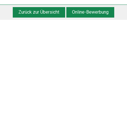
Zurück zur Übersicht
Online-Bewerbung
as erwartet Sie
gen und Lebensqualität steigern– das ist meine beru
Herr Prof. Dr. med. Markus H
Verantwortlicher leitender Arz
markus.hollenbeck@kfh.de
Telefon
01522 1483 503