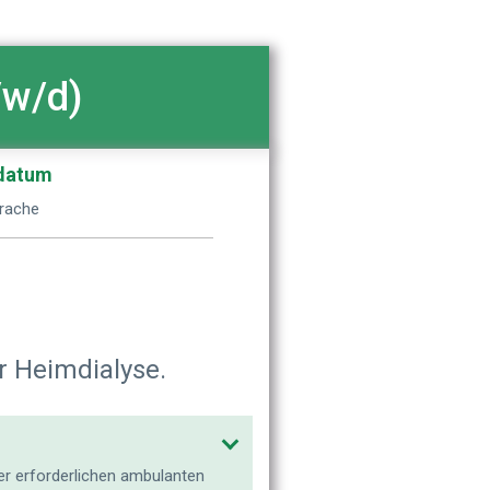
/w/d)
sdatum
rache
r Heimdialyse.
r erforderlichen ambulanten